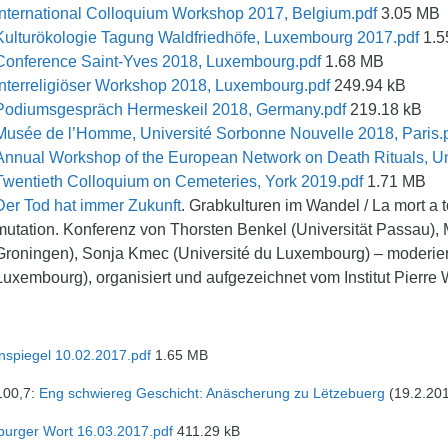
International Colloquium Workshop 2017, Belgium.pdf
3.05 MB
Kulturökologie Tagung Waldfriedhöfe, Luxembourg 2017.pdf
1.5
Conference Saint-Yves 2018, Luxembourg.pdf
1.68 MB
Interreligiöser Workshop 2018, Luxembourg.pdf
249.94 kB
Podiumsgespräch Hermeskeil 2018, Germany.pdf
219.18 kB
Musée de l’Homme, Université Sorbonne Nouvelle 2018, Paris.
Annual Workshop of the European Network on Death Rituals, Un
Twentieth Colloquium on Cemeteries, York 2019.pdf
1.71 MB
Der Tod hat immer Zukunft
. Grabkulturen im Wandel / La mort a t
mutation. Konferenz von Thorsten Benkel (Universität Passau), 
Groningen), Sonja Kmec (Université du Luxembourg) – moderier
Luxembourg), organisiert und aufgezeichnet vom Institut Pierre
spiegel 10.02.2017.pdf
1.65 MB
100,7:
Eng schwiereg Geschicht: Anäscherung zu Lëtzebuerg
(19.2.20
urger Wort 16.03.2017.pdf
411.29 kB