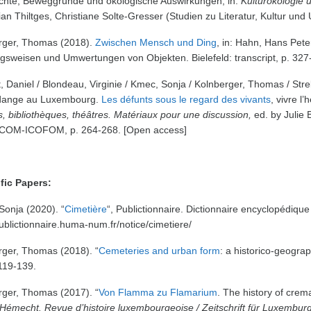
chte, Beweggründe und ökologische Auswirkungen, in:
Kulturökologie 
an Thiltges, Christiane Solte-Gresser (Studien zu Literatur, Kultur und
rger, Thomas (2018).
Zwischen Mensch und Ding
, in: Hahn, Hans Pete
sweisen und Umwertungen von Objekten. Bielefeld: transcript, p. 327
, Daniel / Blondeau, Virginie / Kmec, Sonja / Kolnberger, Thomas / St
dange au Luxembourg.
Les défunts sous le regard des vivants
, vivre l
 bibliothèques, théâtres. Matériaux pour une discussion,
ed. by Julie 
 ICOM-ICOFOM, p. 264-268. [Open access]
ific Papers:
Sonja (2020). “
Cimetière
“, Publictionnaire. Dictionnaire encyclopédique
publictionnaire.huma-num.fr/notice/cimetiere/
rger, Thomas (2018). “
Cemeteries and urban form
: a historico-geogra
 119-139.
rger, Thomas (2017). “
Von Flamma zu Flamarium
. The history of cre
Hémecht.
Revue d’histoire luxembourgeoise / Zeitschrift für Luxembur