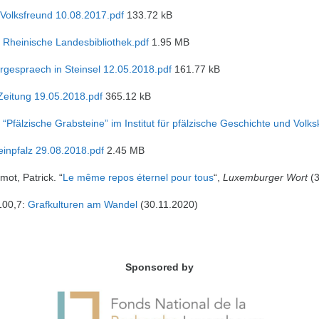
 Volksfreund 10.08.2017.pdf
133.72 kB
 Rheinische Landesbibliothek.pdf
1.95 MB
rgespraech in Steinsel 12.05.2018.pdf
161.77 kB
Zeitung 19.05.2018.pdf
365.12 kB
 “Pfälzische Grabsteine” im Institut für pfälzische Geschichte und Volk
einpfalz 29.08.2018.pdf
2.45 MB
ot, Patrick. “
Le même repos éternel pour tous
“,
Luxemburger Wort
(3
100,7:
Grafkulturen am Wandel
(30.11.2020)
Sponsored by