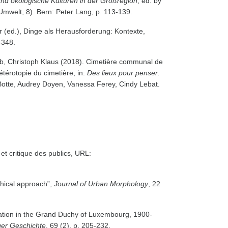
und ökologische Kulturen in der Großregion
, ed. by
 Umwelt, 8). Bern: Peter Lang, p. 113-139.
r (ed.), Dinge als Herausforderung: Kontexte,
-348.
reb, Christoph Klaus (2018). Cimetière communal de
’hétérotopie du cimetière, in:
Des lieux pour penser:
Botte, Audrey Doyen, Vanessa Ferey, Cindy Lebat.
 et critique des publics, URL:
phical approach”,
Journal of Urban Morphology
, 22
mation in the Grand Duchy of Luxembourg, 1900-
ger Geschichte
, 69 (2), p. 205-232.