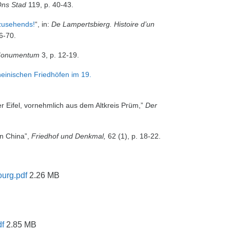
ns Stad
119, p. 40-43.
 zusehends!
“, in:
De Lampertsbierg. Histoire d’un
6-70.
onumentum
3, p. 12-19.
rheinischen Friedhöfen im 19.
er Eifel, vornehmlich aus dem Altkreis Prüm,”
Der
n China”,
Friedhof und Denkmal,
62 (1), p. 18-22.
ourg.pdf
2.26 MB
df
2.85 MB