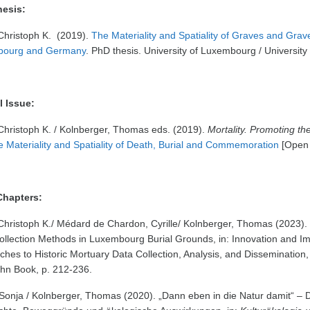
esis:
 Christoph K. (2019).
The Materiality and Spatiality of Graves and Gra
bourg and Germany
. PhD thesis. University of Luxembourg / Universi
l Issue:
Christoph K. / Kolnberger, Thomas eds. (2019).
Mortality. Promoting the
 Materiality and Spatiality of Death, Burial and Commemoration
[Open
hapters:
 Christoph K./ Médard de Chardon, Cyrille/ Kolnberger, Thomas (2023)
llection Methods in Luxembourg Burial Grounds, in: Innovation and Im
hes to Historic Mortuary Data Collection, Analysis, and Dissemination
hn Book, p. 212-236.
Sonja / Kolnberger, Thomas (2020). „Dann eben in die Natur damit“ –