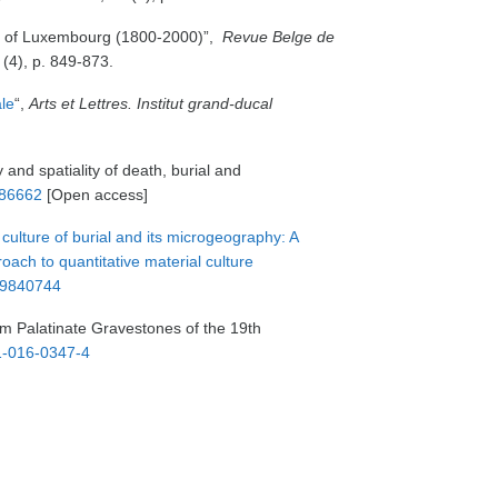
e of Luxembourg (1800-2000)”,
Revue Belge de
 (4), p. 849-873.
le
“,
Arts et Lettres. Institut grand-ducal
 and spatiality of death, burial and
586662
[Open access]
culture of burial and its microgeography: A
ch to quantitative material culture
19840744
om Palatinate Gravestones of the 19th
1-016-0347-4