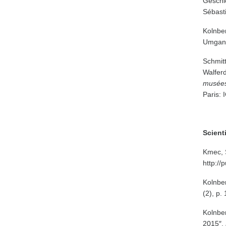
Geschi
Sébasti
Kolnbe
Umgang
Schmitt
Walfer
musées,
Paris:
Scient
Kmec, 
http://
Kolnbe
(2), p.
Kolnbe
2015″,