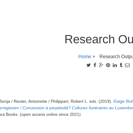
Research Ou
Home
>
Research Outpu
onja / Reuter, Antoinette / Philippart, Robert L. eds. (2019).
Ewige Ruh
rregionen / Concession à perpétuité? Cultures funéraires au Luxembou
ra Books. (open access online since 2021)