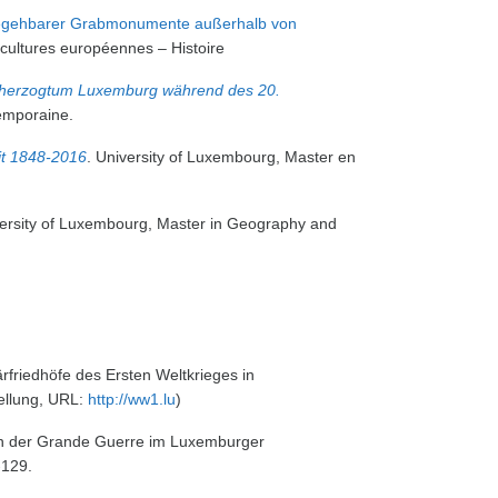
 begehbarer Grabmonumente außerhalb von
 cultures européennes – Histoire
sherzogtum Luxemburg während des 20.
emporaine.
it 1848-2016
. University of Luxembourg, Master en
versity of Luxembourg, Master in Geography and
tärfriedhöfe des Ersten Weltkrieges in
tellung, URL:
http://ww1.lu
)
en der Grande Guerre im Luxemburger
-129.