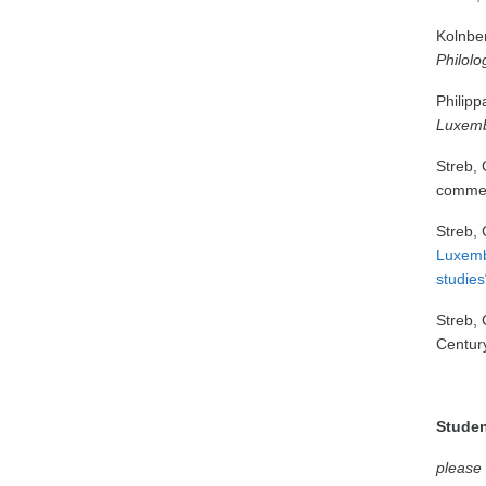
Kolnbe
Philolo
Philipp
Luxemb
Streb, 
commem
Streb, 
Luxembo
studies
Streb, 
Centur
Studen
please 