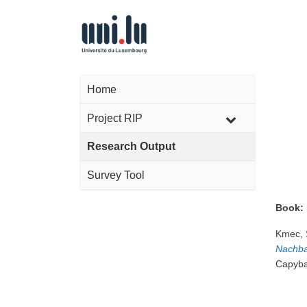
Home
Project RIP
Research Output
Survey Tool
Book:
Kmec, S
Nachba
Capyba