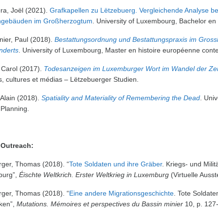
ra, Joël (2021).
Grafkapellen zu Lëtzebuerg. Vergleichende Analyse
ngebäuden im Großherzogtum
. University of Luxembourg, Bachelor en
nier, Paul (2018).
Bestattungsordnung und Bestattungspraxis im Gros
nderts
. University of Luxembourg, Master en histoire européenne cont
 Carol (2017).
Todesanzeigen im Luxemburger Wort im Wandel der Ze
, cultures et médias – Lëtzebuerger Studien.
Alain (2018).
Spatiality and Materiality of Remembering the Dead
. Uni
 Planning.
 Outreach:
rger, Thomas (2018). “
Tote Soldaten und ihre Gräber
. Kriegs- und Mili
burg”,
Éischte Weltkrich. Erster Weltkrieg in Luxemburg
(Virtuelle Auss
rger, Thomas (2018). “
Eine andere Migrationsgeschichte
. Tote Soldat
ken”,
Mutations. Mémoires et perspectives du Bassin minier
10, p. 127