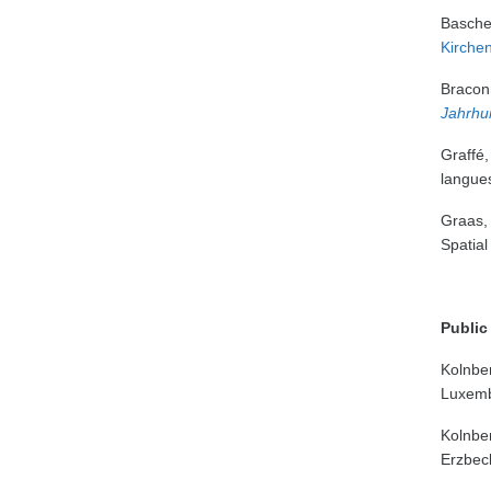
Basche
Kirche
Bracon
Jahrhu
Graffé,
langues
Graas, 
Spatial
Public
Kolnbe
Luxem
Kolnbe
Erzbec