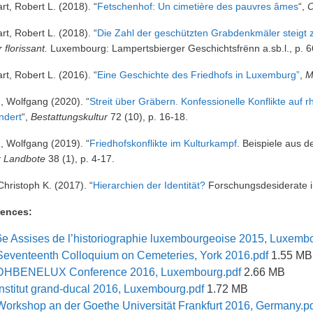
art, Robert L. (2018). “
Fetschenhof: Un cimetière des pauvres âmes
“,
O
art, Robert L. (2018). “
Die Zahl der geschützten Grabdenkmäler steigt
 florissant.
Luxembourg: Lampertsbierger Geschichtsfrënn a.sb.l., p. 6
art, Robert L. (2016). “
Eine Geschichte des Friedhofs in Luxemburg”
,
M
, Wolfgang (2020). “
Streit über Gräbern. Konfessionelle Konflikte auf 
ndert
“,
Bestattungskultur
72 (10), p. 16-18.
, Wolfgang (2019). “
Friedhofskonflikte im Kulturkampf
. Beispiele aus d
 Landbote
38 (1), p. 4-17.
Christoph K. (2017). “
Hierarchien der Identität?
Forschungsdesiderate i
ences:
6e Assises de l’historiographie luxembourgeoise 2015, Luxemb
Seventeenth Colloquium on Cemeteries, York 2016.pdf
1.55 MB
DHBENELUX Conference 2016, Luxembourg.pdf
2.66 MB
Institut grand-ducal 2016, Luxembourg.pdf
1.72 MB
Workshop an der Goethe Universität Frankfurt 2016, Germany.p