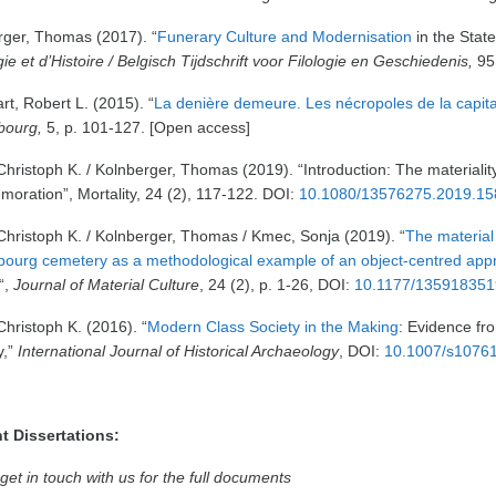
rger, Thomas (2017). “
Funerary Culture and Modernisation
in the Stat
gie et d’Histoire / Belgisch Tijdschrift voor Filologie en Geschiedenis,
95
art, Robert L. (2015). “
La denière demeure. Les nécropoles de la capita
ourg,
5, p. 101-127. [Open access]
Christoph K. / Kolnberger, Thomas (2019). “Introduction: The materiality
oration”, Mortality, 24 (2), 117-122. DOI:
10.1080/13576275.2019.1
Christoph K. / Kolnberger, Thomas / Kmec, Sonja (2019). “
The material 
urg cemetery as a methodological example of an object-centred approa
“,
Journal of Material Culture
, 24 (2), p. 1-26, DOI:
10.1177/13591835
Christoph K. (2016). “
Modern Class Society in the Making
: Evidence fr
y,”
International Journal of Historical Archaeology
, DOI:
10.1007/s1076
t Dissertations:
get in touch with us for the full documents