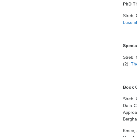
PhD Th
Streb,
Luxem
Specia
Streb, 
(2):
The
Book C
Streb,
Data-Co
Approac
Bergha
Kmec, 